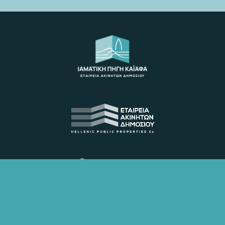

ΔΙΕΥΘΥΝΣΗ
Λουτρά Καϊάφα
Ζαχάρω Ηλείας
Τ.Κ. 270 54